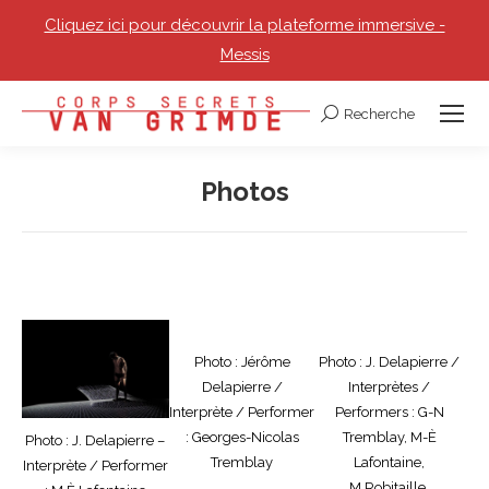
Cliquez ici pour découvrir la plateforme immersive -
Messis
Recherche
Recherche
:
Photos
Vous êtes ici :
Photo : Jérôme
Photo : J. Delapierre /
Delapierre /
Interprètes /
Interprète / Performer
Performers : G-N
: Georges-Nicolas
Tremblay, M-È
Photo : J. Delapierre –
Tremblay
Lafontaine,
Interprète / Performer
M.Robitaille,