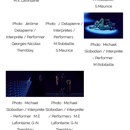
: M.È Lafontaine
S.Maurice
Photo : Jérôme
Photo : J. Delapierre /
Delapierre /
Interprètes /
Interprète / Performer
Performers :
: Georges-Nicolas
M.Robitaille,
Photo : Michael
Tremblay
S.Maurice
Slobodian / Interprète
– Performer :
M.Robitaille
Photo : Michael
Photo : Michael
Slobodian / Interprète
Slobodian / Interprète
– Performer : M.È
/ Performers : M.È
Lafontaine, G-N
Lafontaine, G-N
Tremblay
Tremblay