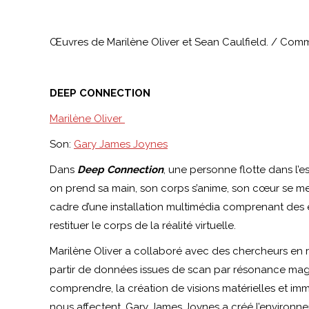
Œuvres de Marilène Oliver et Sean Caulfield. / Comm
DEEP CONNECTION
Marilène Oliver
Son:
Gary James Joynes
Dans
Deep Connection
, une personne flotte dans l’e
on prend sa main, son corps s’anime, son cœur se met
cadre d’une installation multimédia comprenant des
restituer le corps de la réalité virtuelle.
Marilène Oliver a collaboré avec des chercheurs en r
partir de données issues de scan par résonance mag
comprendre, la création de visions matérielles et i
nous affectent. Gary James Joynes a créé l’environnem