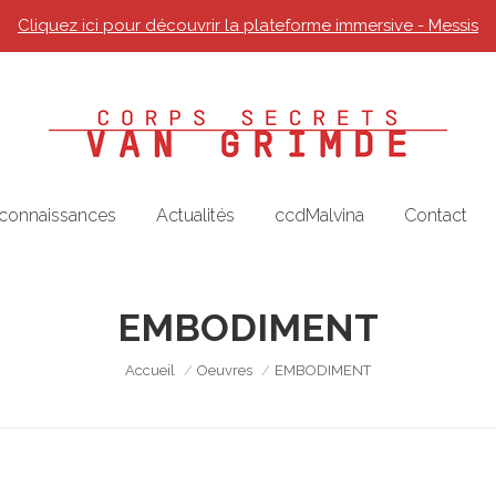
Cliquez ici pour découvrir la plateforme immersive - Messis
 connaissances
Actualités
ccdMalvina
Contact
EMBODIMENT
Vous êtes ici :
Accueil
Oeuvres
EMBODIMENT