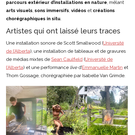
parcours extérieur d’installations en nature
, mêlant
arts visuels
,
sons immersifs
,
vidéos
et
créations
chorégraphiques in situ
.
Artistes qui ont laissé leurs traces
Une installation sonore de Scott Smallwood (
Université
de l’Alberta
), une installation de tableaux et de gravures
de médias mixtes de
Sean Caulfield
(
Université de
l’Alberta
) et une performance
live
d’
Emmanuelle Martin
et
Thom Gossage, chorégraphiée par Isabelle Van Grimde.