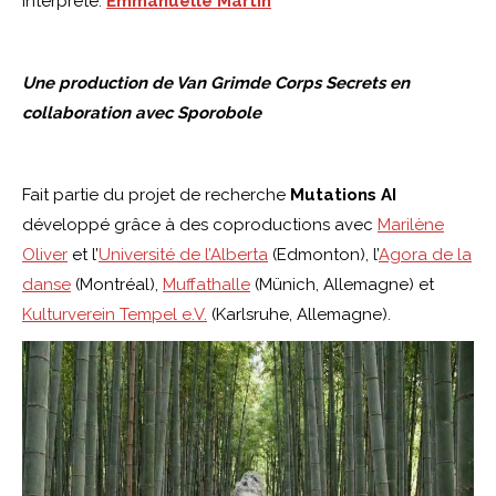
Interprète:
Emmanuelle Martin
Une production de Van Grimde Corps Secrets en
collaboration avec Sporobole
Fait partie du projet de recherche
Mutations AI
développé grâce à des coproductions avec
Marilène
Oliver
et l’
Université de l’Alberta
(Edmonton), l’
Agora de la
danse
(Montréal),
Muffathalle
(Münich, Allemagne) et
Kulturverein Tempel e.V.
(Karlsruhe, Allemagne).