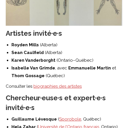
Artistes invité·e·s
Royden Mills
(Alberta)
Sean Caulfield
(Alberta)
Karen Vanderborght
(Ontario–Québec)
Isabelle Van Grimde
, avec
Emmanuelle Martin
et
Thom Gossage
(Québec)
Consulter les
biographies des artistes
Chercheur·euse·s et expert·e·s
invité·e·s
Guillaume Lévesque
(
Sporobole
, Québec)
Hela Zahar
(
Université de l’Ontario français
, Ontario)