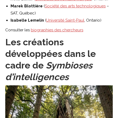
Marek Blottière
(
Société des arts technologiques
–
SAT, Québec)
Isabelle Lemelin
(
Université Saint-Paul
, Ontario)
Consulter les
biographies des chercheurs
Les créations
développées dans le
cadre de
Symbioses
d’intelligences