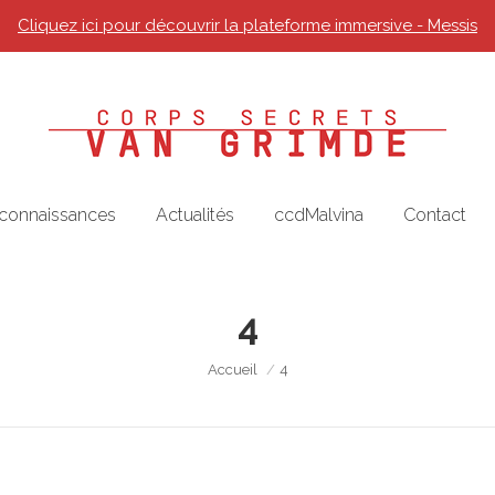
Cliquez ici pour découvrir la plateforme immersive - Messis
 connaissances
Actualités
ccdMalvina
Contact
4
Vous êtes ici :
Accueil
4