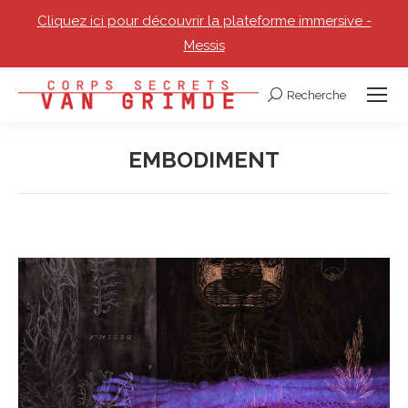
Cliquez ici pour découvrir la plateforme immersive -
Messis
Recherche
Recherche
:
EMBODIMENT
Vous êtes ici :