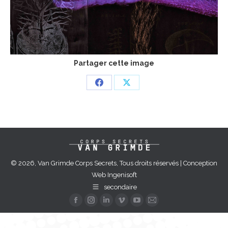
Partager cette image
Partager
Partager
sur
sur
Facebook
X
© 2026, Van Grimde Corps Secrets, Tous droits réservés | Conception
Web
Ingenisoft
secondaire
La
La
La
La
La
La
page
page
page
page
page
page