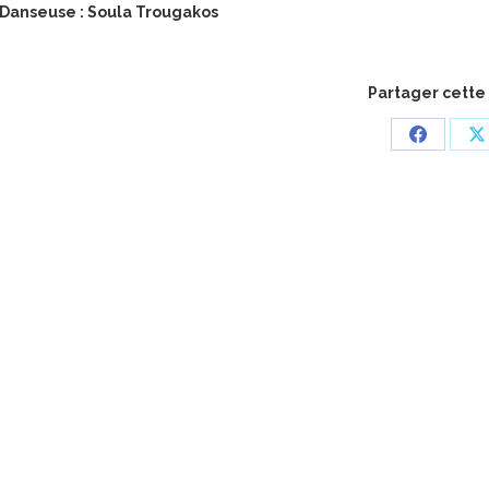
Danseuse : Soula Trougakos
Partager cette
Partager
P
sur
s
Faceboo
X