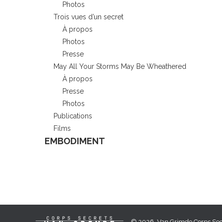
Photos
Trois vues d’un secret
À propos
Photos
Presse
May All Your Storms May Be Wheathered
À propos
Presse
Photos
Publications
Films
EMBODIMENT
© 2026, Van Grimde Corps Secr