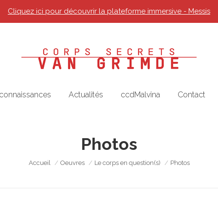
Cliquez ici pour découvrir la plateforme immersive - Messis
 connaissances
Actualités
ccdMalvina
Contact
Photos
Vous êtes ici :
Accueil
Oeuvres
Le corps en question(s)
Photos