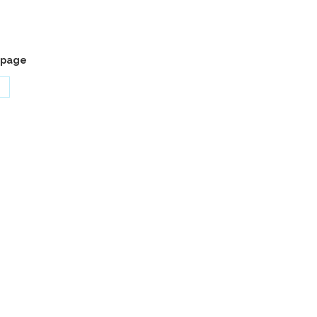
 page
artager
ur
k