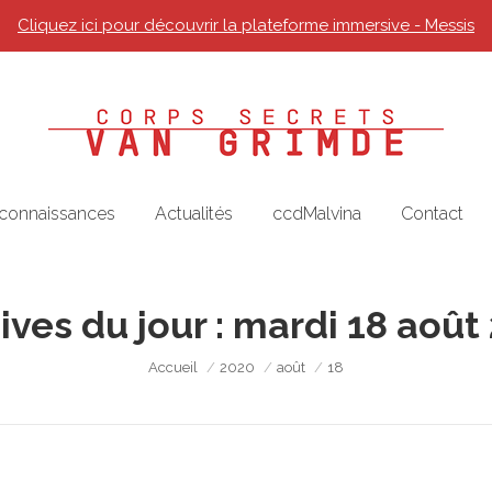
Cliquez ici pour découvrir la plateforme immersive - Messis
 connaissances
Actualités
ccdMalvina
Contact
ives du jour :
mardi 18 août
Vous êtes ici :
Accueil
2020
août
18