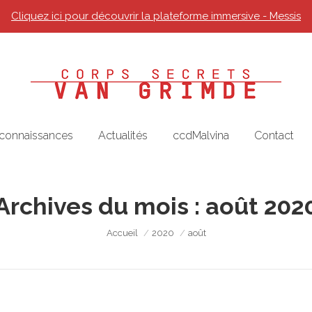
Cliquez ici pour découvrir la plateforme immersive - Messis
 connaissances
Actualités
ccdMalvina
Contact
Archives du mois :
août 202
Vous êtes ici :
Accueil
2020
août