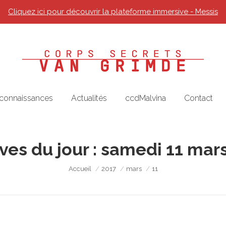
Cliquez ici pour découvrir la plateforme immersive - Messis
 connaissances
Actualités
ccdMalvina
Contact
ves du jour :
samedi 11 mars
Vous êtes ici :
Accueil
2017
mars
11