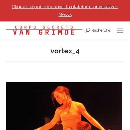
Cliquez ici pour découvrir la plateforme immersive -
Messis
Recherche
Recherche
:
vortex_4
Vous êtes ici :