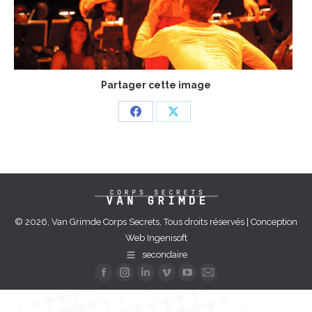
Partager cette image
Partager
Partager
sur
sur
Facebook
X
© 2026, Van Grimde Corps Secrets, Tous droits réservés | Conception
Web
Ingenisoft
secondaire
La
La
La
La
La
La
page
page
page
page
page
page