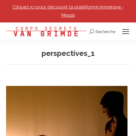
Cliquez ici pour découvrir la plateforme immersive -
Messis
Recherche
Recherche
:
perspectives_1
Vous êtes ici :