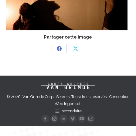
Partager cette image
Partager
Partager
sur
sur
Facebook
X
© 2026, Van Grimde Corps Secrets, Tous droits réservés | Conception
Web
Ingenisoft
secondaire
La
La
La
La
La
La
page
page
page
page
page
page