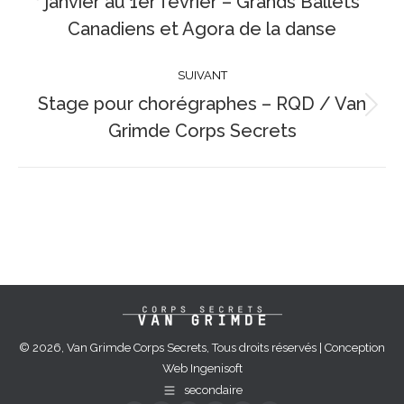
janvier au 1er février – Grands Ballets
précédent
Canadiens et Agora de la danse
:
SUIVANT
Stage pour chorégraphes – RQD / Van
Article
Grimde Corps Secrets
suivant
:
© 2026, Van Grimde Corps Secrets, Tous droits réservés | Conception
Web
Ingenisoft
secondaire