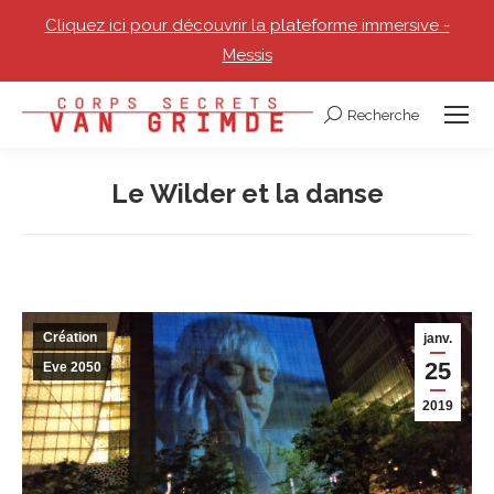
Cliquez ici pour découvrir la plateforme immersive -
Messis
Recherche
Recherche
:
Le Wilder et la danse
Vous êtes ici :
Création
janv.
25
Eve 2050
2019