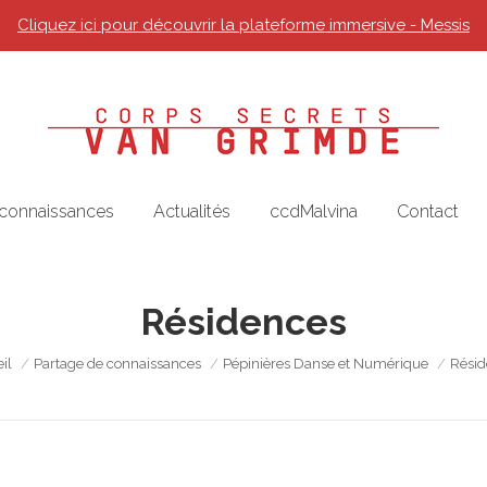
Cliquez ici pour découvrir la plateforme immersive - Messis
 connaissances
Actualités
ccdMalvina
Contact
Résidences
êtes ici :
il
Partage de connaissances
Pépinières Danse et Numérique
Résid