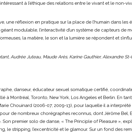
 s’intéressant à l’éthique des relations entre le vivant et le no
ive, une réflexion en pratique sur la place de l’humain dans les 
géant modulable, l’interactivité d’un système de capteurs de 
uses, la matière, le son et la lumière se répondent et s’influ
Contant, Audrée Juteau, Maude Arès, Karine Gauthier, Alexandre 
aphe, danseur, éducateur sexuel somatique certifié, coordinateu
aillé à Montréal, Toronto, New York, Los Angeles et Berlin. En ta
e Chouinard (2006-07; 2009-13), pour laquelle il a interprété h
é pour de nombreux chorégraphes reconnus, dont Jérôme Bel, B
n premier solo de danse, « The Principle of Pleasure », explo
g, le stripping, l’excentricité et le glamour. Sur un fond des r