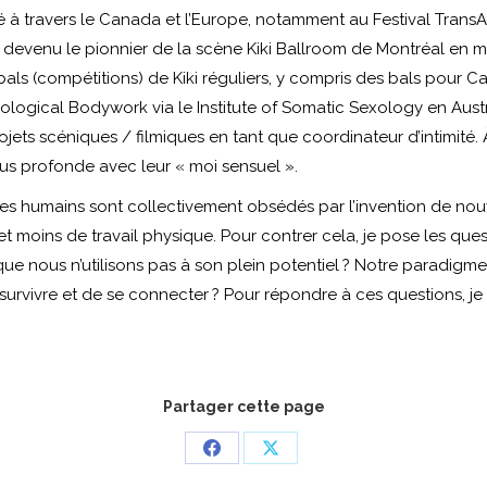
né à travers le Canada et l’Europe, notamment au Festival Tran
 est devenu le pionnier de la scène Kiki Ballroom de Montréal e
als (compétitions) de Kiki réguliers, y compris des bals pour Can
ogical Bodywork via le Institute of Somatic Sexology en Austral
jets scéniques / filmiques en tant que coordinateur d’intimité. À
lus profonde avec leur « moi sensuel ».
, les humains sont collectivement obsédés par l’invention de nou
t moins de travail physique. Pour contrer cela, je pose les que
e nous n’utilisons pas à son plein potentiel ? Notre paradigme 
 survivre et de se connecter ? Pour répondre à ces questions, j
Partager cette page
Partager
Partager