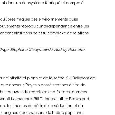
n-vivant dans un écosystème fabriqué et composé
équilibres fragiles des environnements qu’ils
mouvements reproduit l’interdépendance entre les
encent ainsi dans ce tissu complexe de relations
St-Onge, Stéphane Gladyszewski, Audrey Rochette.
r d’intimité et pionnier de la scène Kiki Ballroom de
nt que danseur, Reyes a passé sept ans à titre de
uit oeuvres du répertoire et a fait des tournées
enoît Lachambre, Bill T. Jones, Luther Brown and
re les thèmes du désir, de la séduction et du
emix originaux de chansons de l’icône pop Janet