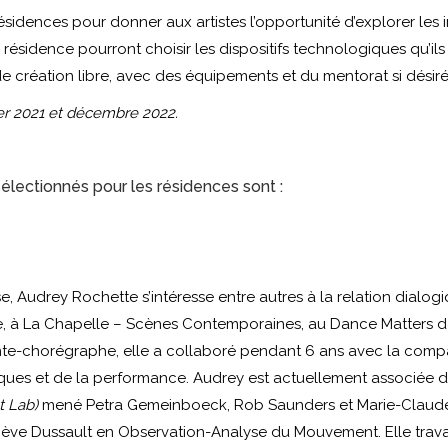
dences pour donner aux artistes l’opportunité d’explorer les 
 résidence pourront choisir les dispositifs technologiques qu’il
 de création libre, avec des équipements et du mentorat si désiré
ier 2021 et décembre 2022.
 sélectionnés pour les résidences sont :
 Audrey Rochette s’intéresse entre autres à la relation dialogi
e, à La Chapelle – Scènes Contemporaines, au Dance Matters de 
te-chorégraphe, elle a collaboré pendant 6 ans avec la compag
ques et de la performance. Audrey est actuellement associée d
 Lab)
mené Petra Gemeinboeck, Rob Saunders et Marie-Claude P
ève Dussault en Observation-Analyse du Mouvement. Elle travai