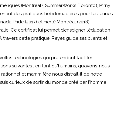
sAmériques (Montréal), SummerWorks (Toronto), P*rny
n menant des pratiques hebdomadaires pour les jeunes
ada Pride (2017) et Fierté Montréal (2018).
ie. Ce certificat lui permet d’enseigner l’éducation
 travers cette pratique, Reyes guide ses clients et
velles technologies qui prétendent faciliter
stions suivantes : en tant qu’humains, qu’avons-nous
rationnel et mammifère nous distrait-il de notre
e suis curieux de sortir du monde créé par l’homme